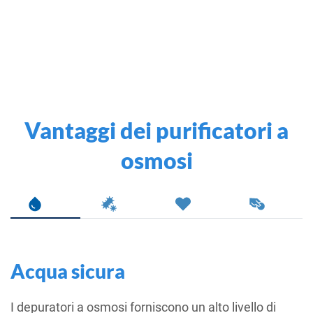
Vantaggi dei purificatori a
osmosi
Acqua sicura
I depuratori a osmosi forniscono un alto livello di