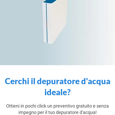
Cerchi il depuratore d'acqua
ideale?
Ottieni in pochi click un preventivo gratuito e senza
impegno per il tuo depuratore d'acqua!